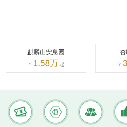
麒麟山安息园
杏
1.58万
￥
起
￥