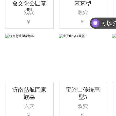
命文化公园墓
墓墓型
型
双穴
双穴
￥
￥
济南慈航园家
宝兴山传统墓
族墓
型3
六穴
双穴
￥
￥