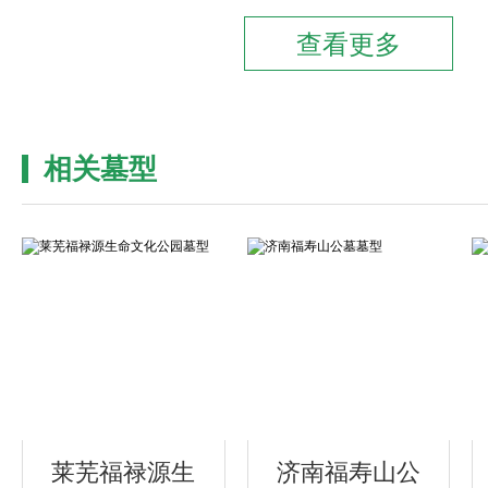
护着一方安宁，与后方石墙、苍劲树木
静谧肃穆的祭扫氛围。
整体造型方正大气，层次分明，既保
庄严感，又通过细节雕刻注入艺术美感
相关墓型
与审美价值的安葬选择，让逝者的故事
延续。
莱芜福禄源生
济南福寿山公