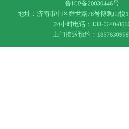
鲁ICP备20030446号
地址：济南市中区舜世路78号博观山悦1层
24小时电话：133-0640-866
上门接送预约：1867830998