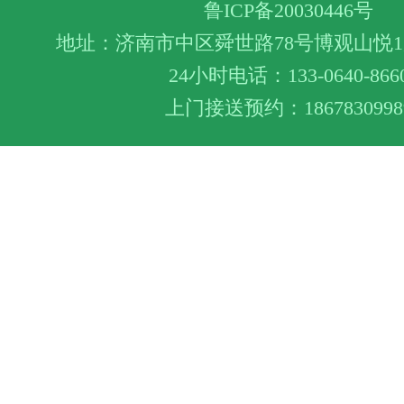
鲁ICP备20030446号
地址：济南市中区舜世路78号博观山悦1层
24小时电话：133-0640-866
上门接送预约：1867830998