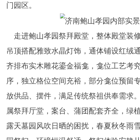
门园区。
走进鲍山孝园祭拜殿堂，整体殿堂装修
吊顶搭配雅致水晶灯饰，通体铺设红绒
齐排布实木雕花鎏金福龛，龛位工艺考
序，独立格位空间充裕，部分龛位预留
放供品、摆件，满足传统祭祖供奉需求
属祭拜厅堂，案台、蒲团配套齐全，绿
露天墓园风吹日晒的困扰，春夏秋冬雨